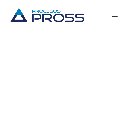
Previsión social
Fondos de ahorro
Cajas de ahorro
Planes de pensiones
Consultas y reportes
Business Intelligence (BI)
Procesos fiscales
Soluciones para el sistema financiero
Quiénes somos
Historia
Ventajas
Damos
tranquilidad
y
confianza
con