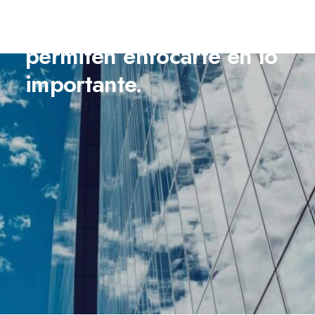
soluciones
que
te
permiten
enfocarte
en
lo
importante.