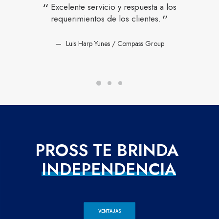
Excelente servicio y respuesta a los
requerimientos de los clientes.
Luis Harp Yunes / Compass Group
PROSS
TE
BRINDA
T
E
C
N
O
L
O
G
Í
A
VENTAJAS